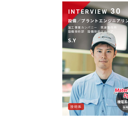
30
INTERVIEW
設備／プラントエンジニアリ
加工事業カンパニー 筑波製作所
設備技術部 設備技術グループ
S.Y
技術系