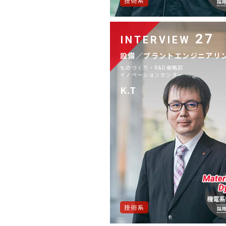
技術系
27
INTERVIEW
設備／プラントエンジニアリ
ものづくり・R&D戦略部
イノベーションセンター
K.T
技術系