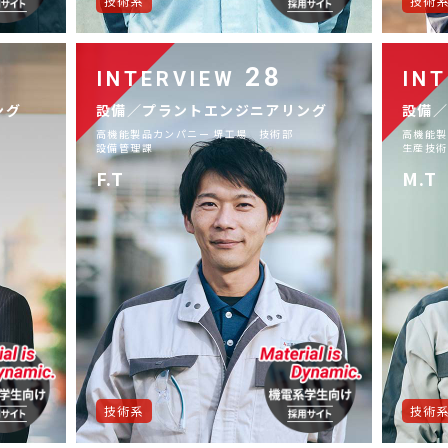
技術系
技術
28
INTERVIEW
IN
ング
設備／プラントエンジニアリング
設備
高機能製品カンパニー 堺工場 技術部
高機能製
設備管理課
生産技術
F.T
M.T
技術系
技術