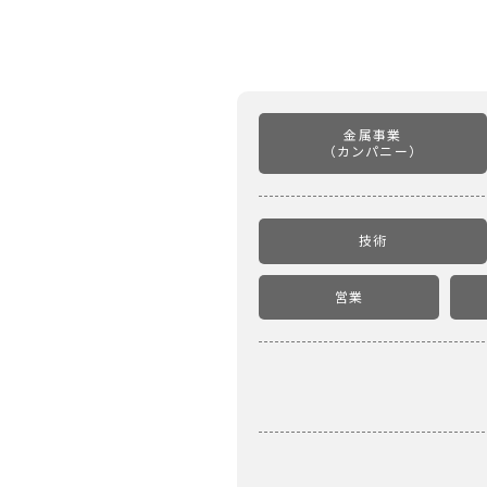
金属事業
（カンパニー）
技術
営業