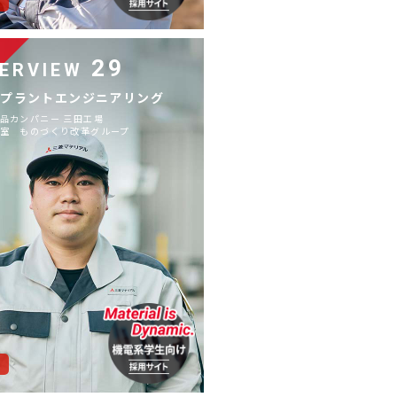
系
29
TERVIEW
／プラントエンジニアリング
品カンパニー 三田工場
室 ものづくり改革グループ
系