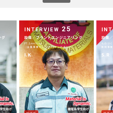
25
INTERVIEW
IN
ング
設備／プラントエンジニアリング
設備
PT.Smelting
ものづく
（金属事業カンパニー/インドネシア）
新規事業
I.K
S.R