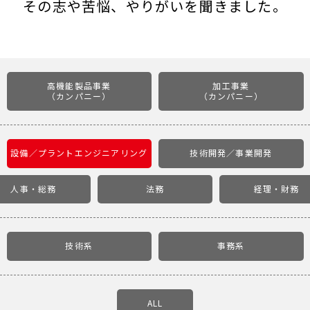
その志や苦悩、やりがいを聞きました。
高機能製品事業
加工事業
（カンパニー）
（カンパニー）
設備／
プラントエンジニアリング
技術開発／事業開発
人事・総務
法務
経理・財務
技術系
事務系
ALL