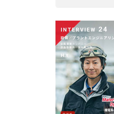
24
INTERVIEW
設備／プラントエンジニアリ
金属事業カンパニー
直島製錬所 保全動力課
H.Y