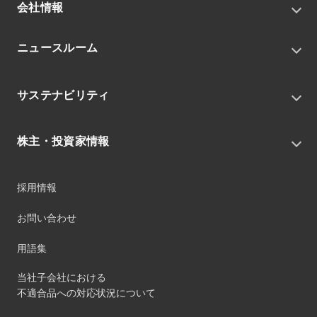
会社情報
トップメッセージ
ニュースルーム
会社概要
私たちの目指す姿
ニュースリリース
中期経営戦略
サステナビリティ
トピックス
組織
グループニュース・イベント
サステナビリティ基本方針
役員
IRニュース
株主・投資家情報
環境
沿革
社会
コーポレート・ガバナンス
経営方針
ガバナンス
採用情報
事業
財務ハイライト
サステナビリティマネジメント
事業所
株式情報
お問い合わせ
マテリアリティ
グループ会社
IR資料室
ESGを推進する活動
IRカレンダー
用語集
ステークホルダーへの経済的価値配分
IRポリシー
サステナビリティデータ
当社子会社における
個人投資家のみなさまへ
不適合品への対応状況について
第三者保証
社外団体への加盟