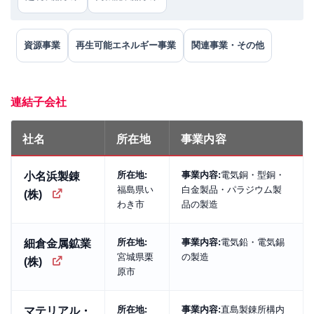
資源事業
再生可能エネルギー事業
関連事業・その他
連結子会社
社名
所在地
事業内容
所在地:
事業内容:
電気銅・型銅・
小名浜製錬
福島県い
白金製品・パラジウム製
(株)
わき市
品の製造
所在地:
事業内容:
電気鉛・電気錫
細倉金属鉱業
宮城県栗
の製造
(株)
原市
所在地:
事業内容:
直島製錬所構内
マテリアル・