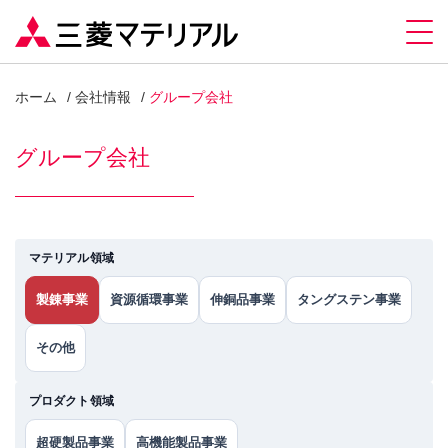
ホーム
会社情報
グループ会社
グループ会社
マテリアル領域
製錬事業
資源循環事業
伸銅品事業
タングステン事業
その他
プロダクト領域
超硬製品事業
高機能製品事業