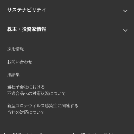
私たちの目指す姿
ニュースリリース
中期経営戦略
サステナビリティ
トピックス
組織
グループニュース・イベント
サステナビリティ基本方針
役員
IRニュース
株主・投資家情報
環境
沿革
社会
コーポレート・ガバナンス
経営方針
ガバナンス
採用情報
事業
財務ハイライト
サステナビリティマネジメント
事業所
株式情報
お問い合わせ
マテリアリティ
グループ会社
IR資料室
ESGを推進する活動
IRカレンダー
用語集
ステークホルダーへの経済的価値配分
IRポリシー
サステナビリティデータ
当社子会社における
個人投資家のみなさまへ
不適合品への対応状況について
第三者保証
社外団体への加盟
新型コロナウィルス感染症に関連する
社外からの評価
当社の対応について
GRI内容索引
ダイバーシティ・エクイティ&インクルージョン