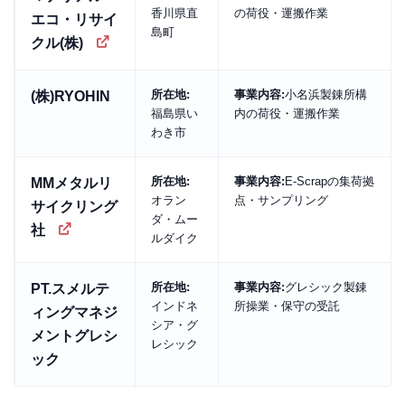
香川県直
の荷役・運搬作業
エコ・リサイ
島町
クル(株)
所在地:
事業内容:
小名浜製錬所構
(株)RYOHIN
福島県い
内の荷役・運搬作業
わき市
所在地:
事業内容:
E-Scrapの集荷拠
MMメタルリ
オラン
点・サンプリング
サイクリング
ダ・ムー
社
ルダイク
所在地:
事業内容:
グレシック製錬
PT.スメルテ
インドネ
所操業・保守の受託
ィングマネジ
シア・グ
メントグレシ
レシック
ック