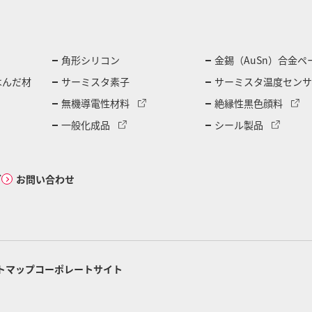
角形シリコン
金錫（AuSn）合金ペ
はんだ材
サーミスタ素子
サーミスタ温度センサ
無機導電性材料
絶縁性黒色顔料
一般化成品
シール製品
グ
お問い合わせ
トマップ
コーポレートサイト