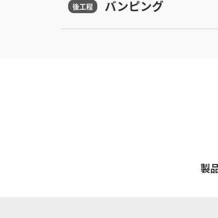
バンピング
後工程
製