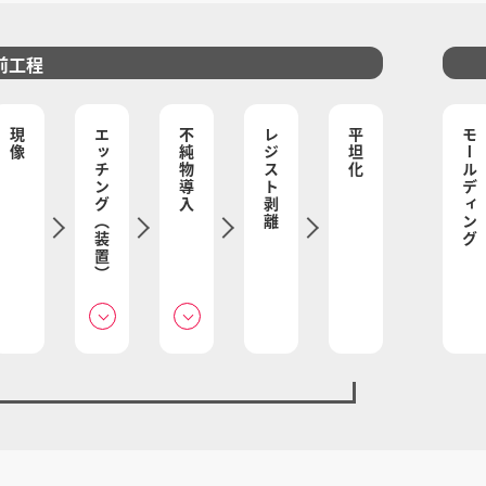
前工程
現像
エッチング（装置）
不純物導入
レジスト剥離
平坦化
モールディング