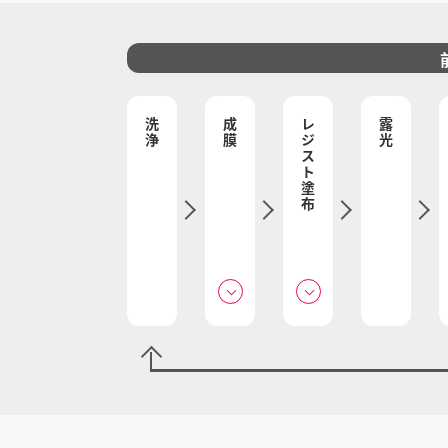
洗浄
成膜
レジスト塗布
露光