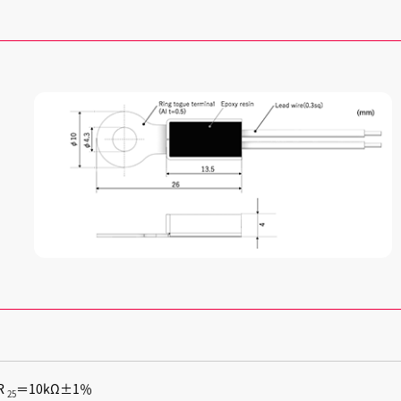
R
＝10kΩ±1％
25