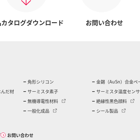
品カタログダウンロード
お問い合わせ
角形シリコン
金錫（AuSn）合金ペ
はんだ材
サーミスタ素子
サーミスタ温度センサ
無機導電性材料
絶縁性黒色顔料
一般化成品
シール製品
グ
お問い合わせ