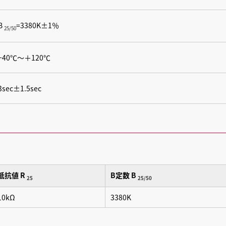
B
=3380K±1％
25/50
−40℃〜＋120℃
3sec±1.5sec
抵抗値 R
B定数 B
25
25/50
10kΩ
3380K