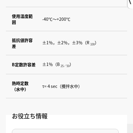
使用温度範
-40℃～+200℃
囲
抵抗値許容
±1％，±2％，±3％（R
）
100
差
±1％（B
）
B定数許容差
25／50
熱時定数
τ=４sec（攪拌水中）
（水中）
お役立ち情報