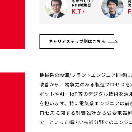
ものづくり・
高
R&D戦略部
カ
K.T
F
キャリアステップ例はこちら
機械系の設備/プラントエンジニア同様
改善から、競争力のある製造プロセスを
ボットやAI・IoT等のデジタル技術を
を担います。特に電気系エンジニアは前
ロセスに関する制御設計から受変電設
で」といった幅広い技術分野でのエンジ