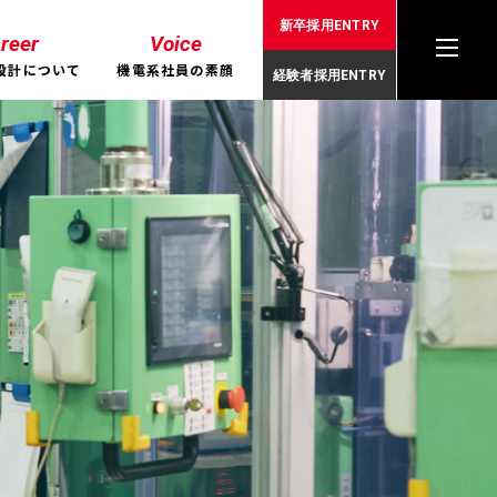
新卒採用ENTRY
reer
Voice
設計について
機電系社員の素顔
経験者採用ENTRY