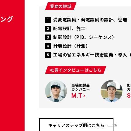
業務の領域
リング
受変電設備・発電設備の設計、管理
配電設計、施工
制御設計（PID、シーケンス）
計装設計（計測）
工場の省エネルギー技術開発・導入
社員インタビューはこちら
高機能製品
加
カンパニー
カ
M.T
S
キャリアステップ例はこちら