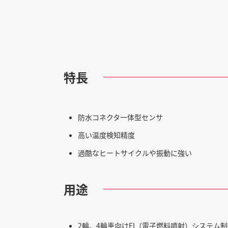
特長
防水コネクタ一体型センサ
高い温度検知精度
過酷なヒートサイクルや振動に強い
用途
2輪、4輪車向けFI（電子燃料噴射）システム