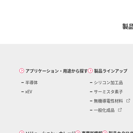
製
アプリケーション・用途から探す
製品ラインアップ
半導体
シリコン加工品
xEV
サーミスタ素子
無機導電性材料
一般化成品
ソリューション・ナレッジ
事業所情報
製品カタロ