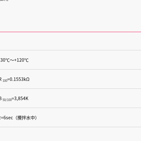
-30℃～+120℃
R
=0.1553kΩ
100
B
=3,854K
50/100
τ=6sec（攪拌水中）