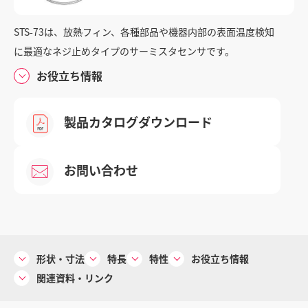
STS-73は、放熱フィン、各種部品や機器内部の表面温度検知
に最適なネジ止めタイプのサーミスタセンサです。
お問い合わせ
お役立ち情報
重要なお知らせ
製品カタログダウンロード
個人情報の取り扱い
お問い合わせ
サイトご利用にあたって
サイトマップ
コーポレートサイト
形状・寸法
特長
特性
お役立ち情報
関連資料・リンク
© 2024 Mitsubishi Materials Corporation