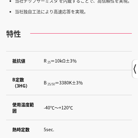
当社チップサーミスタ を内蔵することで、高信頼性を実現。
当社独自工法により高速応答を実現。
特性
抵抗値
R
＝10kΩ±3％
25
B定数
B
＝3380K±3％
25/50
（3HG）
使用温度範
-40℃～+120℃
囲
熱時定数
5sec.