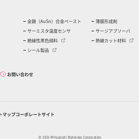
金錫（AuSn）合金ペースト
薄膜形成剤
サーミスタ温度センサ
サージアブソーバ
絶縁性黒色顔料
熱線カット材料
シール製品
グ
お問い合わせ
トマップ
コーポレートサイト
© 2024 Mitsubishi Materials Corporation