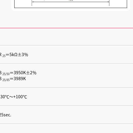
R
＝5kΩ±3％
25
B
＝3950K±2％
25/50
B
＝3989K
25/85
-30℃〜+100℃
25sec.