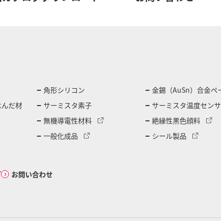
角形シリコン
金錫（AuSn）合金ペ
はんだ材
サーミスタ素子
サーミスタ温度センサ
無機導電性材料
絶縁性黒色顔料
一般化成品
シール製品
グ
お問い合わせ