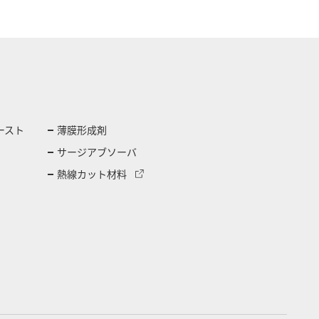
ースト
薄膜形成剤
サージアブソーバ
熱線カット材料