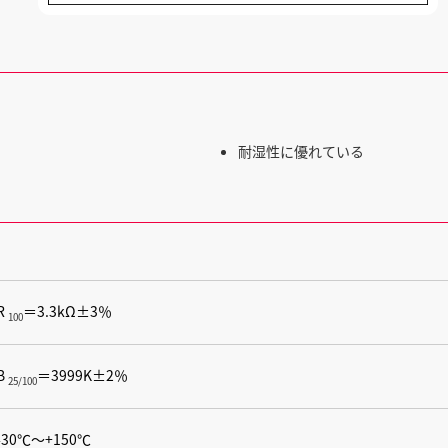
耐湿性に優れている
R
＝3.3kΩ±3％
100
B
＝3999K±2％
25/100
-30℃〜+150℃