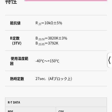
特性
抵抗値
R
＝10kΩ±5％
25
B定数
B
＝3820K±3％
25/50
（3TV）
B
＝3792K
25/85
使用温度範
-40℃〜+150℃
囲
熱時定数
27sec.（Aℓブロック上）
R-T DATA
PDF
CSV