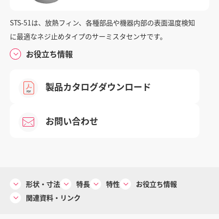
STS-51は、放熱フィン、各種部品や機器内部の表面温度検知
に最適なネジ止めタイプのサーミスタセンサです。
お問い合わせ
お役立ち情報
重要なお知らせ
製品カタログダウンロード
個人情報の取り扱い
お問い合わせ
サイトご利用にあたって
サイトマップ
コーポレートサイト
形状・寸法
特長
特性
お役立ち情報
関連資料・リンク
© 2024 Mitsubishi Materials Corporation