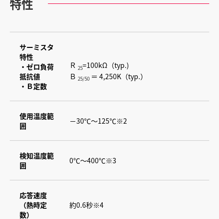
特性
サーミスタ
特性
Ｒ
=100kΩ（typ.)
・ゼロ負荷
25
Ｂ
＝ 4,250K（typ.）
抵抗値
25/50
・Ｂ定数
使用温度範
－30℃～125℃※2
囲
検知温度範
0℃～400℃※3
囲
応答速度
（熱時定
約0.6秒※4
数）