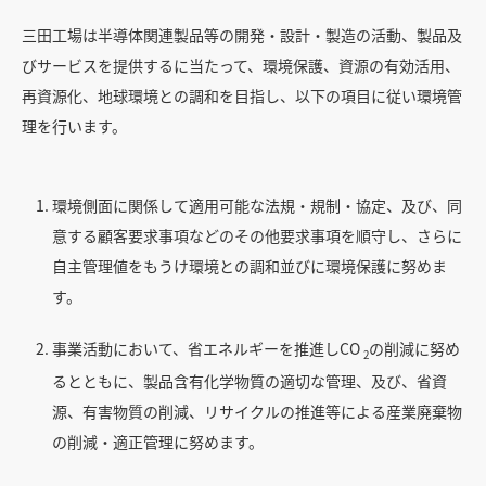
三田工場は半導体関連製品等の開発・設計・製造の活動、製品及
びサービスを提供するに当たって、環境保護、資源の有効活用、
お問い合わせ
再資源化、地球環境との調和を目指し、以下の項目に従い環境管
理を行います。
重要なお知らせ
環境側面に関係して適用可能な法規・規制・協定、及び、同
個人情報の取り扱い
意する顧客要求事項などのその他要求事項を順守し、さらに
自主管理値をもうけ環境との調和並びに環境保護に努めま
サイトご利用にあたって
す。
事業活動において、省エネルギーを推進しCO
の削減に努め
サイトマップ
2
るとともに、製品含有化学物質の適切な管理、及び、省資
コーポレートサイト
源、有害物質の削減、リサイクルの推進等による産業廃棄物
の削減・適正管理に努めます。
© 2024 Mitsubishi Materials Corporation