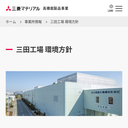
高機能製品事業
LANG
ホーム
事業所情報
三田工場 環境方針
アプリケーション・用途から探す
三田工場 環境方針
製品ラインアップ
ソリューション・ナレッジ
事業所情報
製品カタログ