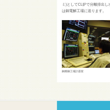
ミ)としてCL炉で分離排出
は銅電解工場に送ります。
銅熔錬工場計器室