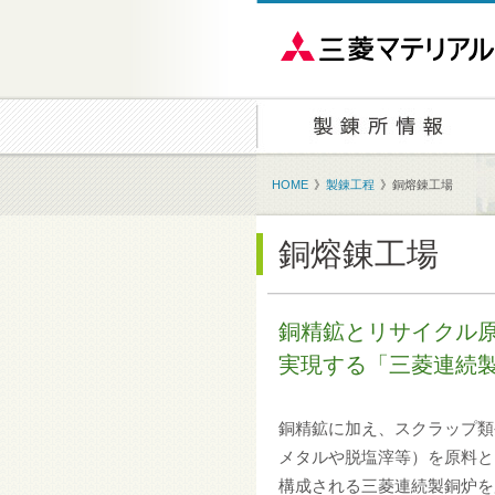
HOME
》
製錬工程
》
銅熔錬工場
銅熔錬工場
銅精鉱とリサイクル
実現する「三菱連続
銅精鉱に加え、スクラップ類
メタルや脱塩滓等）を原料と
構成される三菱連続製銅炉を