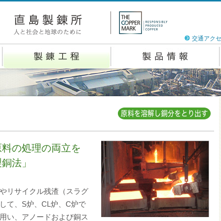
交通アク
原料の処理の両立を
製銅法」
やリサイクル残渣（スラグ
して、S炉、CL炉、C炉で
用い、アノードおよび銅ス