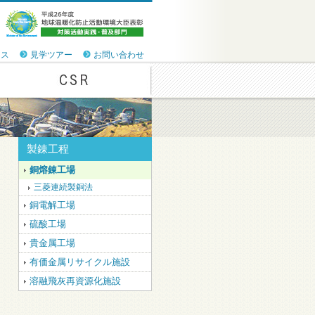
セス
見学ツアー
お問い合わせ
製錬工程
銅熔錬工場
三菱連続製銅法
銅電解工場
硫酸工場
貴金属工場
有価金属リサイクル施設
溶融飛灰再資源化施設