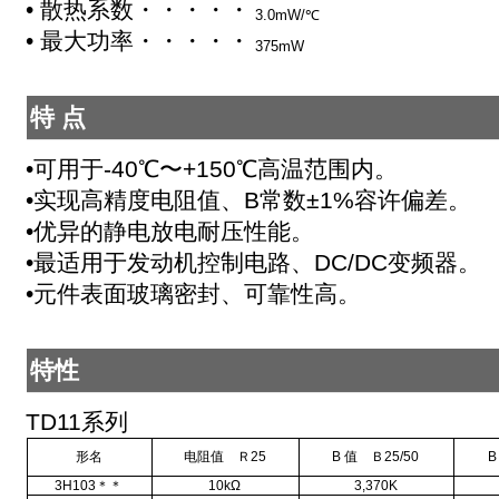
• 散热系数・・・・・・・・・・・・・・・
3.0mW/℃
• 最大功率・・・・・・・・・・・・・・・
375mW
特 点
•可用于-40℃〜+150℃高温范围内。
•实现高精度电阻值、B常数±1%容许偏差。
•优异的静电放电耐压性能。
•最适用于发动机控制电路、DC/DC变频器。
•元件表面玻璃密封、可靠性高。
特性
TD11系列
形名
电阻值 Ｒ25
B 值 Ｂ25/50
B
3H103＊＊
10kΩ
3,370K