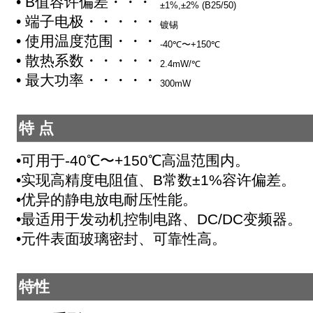
• B值容许偏差・・・・・・・・・・・・
±1%,±2% (B25/50)
• 端子电极・・・・・・・・・・・・・・・
镀锡
• 使用温度范围・・・・・・・・・・・
-40℃〜+150℃
• 散热系数・・・・・・・・・・・・・・・
2.4mW/℃
• 最大功率・・・・・・・・・・・・・・・
300mW
特 点
•可用于-40℃〜+150℃高温范围内。
•实现高精度电阻值、B常数±1%容许偏差。
•优异的静电放电耐压性能。
•最适用于发动机控制电路、DC/DC变频器。
•元件表面玻璃密封、可靠性高。
特性