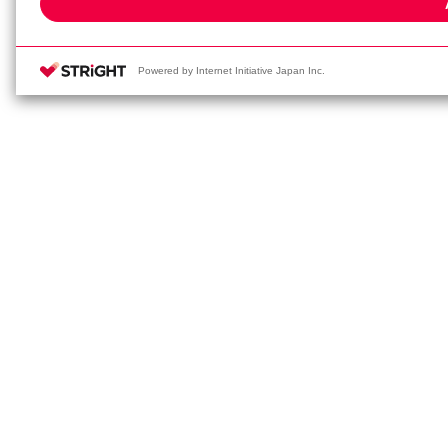
services. Please click [Cookie 
Powered by Internet Initiative Japan Inc.
Pr
T