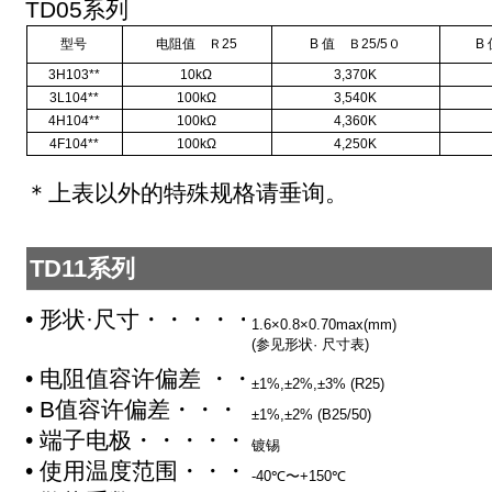
TD05系列
型号
电阻值 Ｒ25
B 值 Ｂ25/5０
B
3H103**
10kΩ
3,370K
3L104**
100kΩ
3,540K
4H104**
100kΩ
4,360K
4F104**
100kΩ
4,250K
＊上表以外的特殊规格请垂询。
TD11系列
• 形状·尺寸・・・・・・・・・・・・・・・
1.6×0.8×0.70max(mm)
(参见形状· 尺寸表)
• 电阻值容许偏差 ・・・・・・・・・
±1%,±2%,±3% (R25)
• B值容许偏差・・・・・・・・・・・・
±1%,±2% (B25/50)
• 端子电极・・・・・・・・・・・・・・・
镀锡
• 使用温度范围・・・・・・・・・・・
-40℃〜+150℃