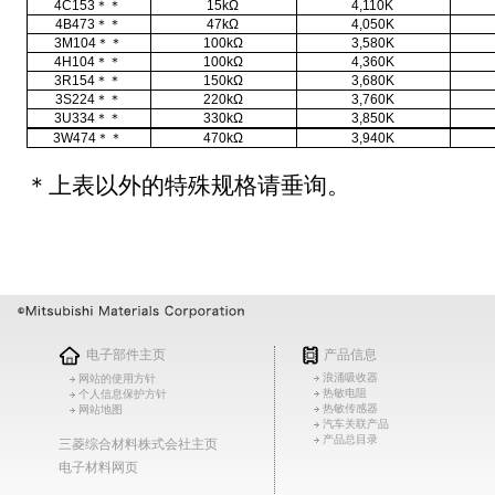
4C153＊＊
15kΩ
4,110K
4B473＊＊
47kΩ
4,050K
3M104＊＊
100kΩ
3,580K
4H104＊＊
100kΩ
4,360K
3R154＊＊
150kΩ
3,680K
3S224＊＊
220kΩ
3,760K
3U334＊＊
330kΩ
3,850K
3W474＊＊
470kΩ
3,940K
＊上表以外的特殊规格请垂询。
电子部件主页
产品信息
浪涌吸收器
网站的使用方针
热敏电阻
个人信息保护方针
热敏传感器
网站地图
汽车关联产品
产品总目录
三菱综合材料株式会社主页
电子材料网页