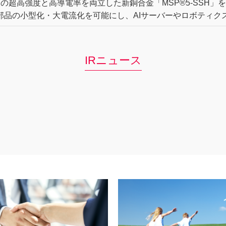
a級の超高強度と高導電率を両立した新銅合金「MSP®5-SSH」
部品の小型化・大電流化を可能にし、AIサーバーやロボティク
IRニュース