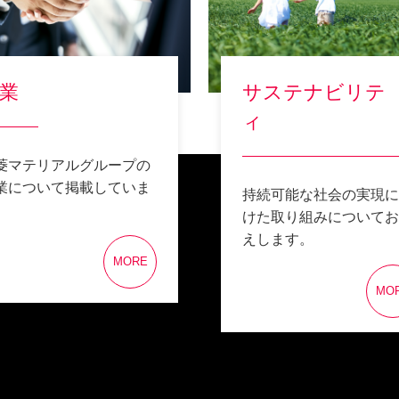
業
サステナビリテ
ィ
菱マテリアルグループの
業について掲載していま
持続可能な社会の実現に
。
けた取り組みについてお
えします。
MORE
MO