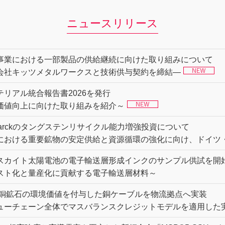
ニュースリリース
事業における一部製品の供給継続に向けた取り組みについて
会社キッツメタルワークスと技術供与契約を締結―
テリアル統合報告書2026を発行
価値向上に向けた取り組みを紹介～
 Starckのタングステンリサイクル能力増強投資について
における重要鉱物の安定供給と資源循環の強化に向け、ドイツ
スカイト太陽電池の電子輸送層形成インクのサンプル供試を開
スト化と量産化に貢献する電子輸送層材料～
G銅鉱石の環境価値を付与した銅ケーブルを物流拠点へ実装
ューチェーン全体でマスバランスクレジットモデルを適用した