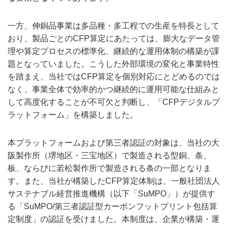
一方、伸銅品事業は多品種・多工程での生産を特長として
おり、製品ごとのCFP算定にあたっては、膨大なデータ管
理や算定プロセスの標準化、継続的な運用体制の構築が課
題となっていました。こうした外部環境の変化と事業特性
を踏まえ、当社ではCFP算定を個別対応にとどめるのでは
なく、事業全体で効率的かつ継続的に運用可能な仕組みと
して高度化することが不可欠と判断し、「CFPデジタルプ
ラットフォーム」を構築しました。
本プラットフォームおよび第三者認証の対象は、当社の大
阪製作所（堺地区・三宝地区）で製造される型銅、条、
板、ならびに若松製作所で製造される条の一部となりま
す。また、当社が構築したCFP算定体制は、一般社団法人
サステナブル経営推進機構（以下「SuMPO」）が提供す
る「SuMPO/第三者認証型カーボンフットプリント包括算
定制度」の認証を受けました。本制度は、企業が構築・運