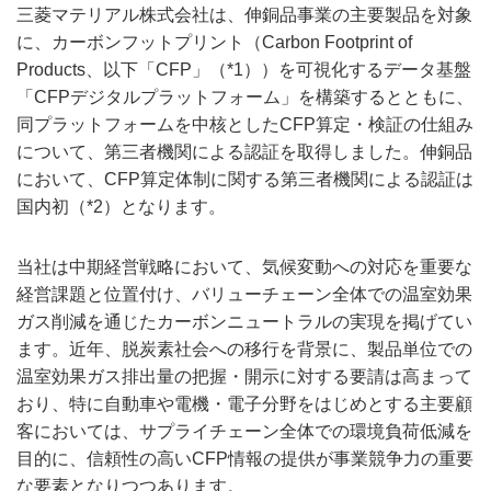
三菱マテリアル株式会社は、伸銅品事業の主要製品を対象
に、カーボンフットプリント（Carbon Footprint of
Products、以下「CFP」（*1））を可視化するデータ基盤
「CFPデジタルプラットフォーム」を構築するとともに、
同プラットフォームを中核としたCFP算定・検証の仕組み
について、第三者機関による認証を取得しました。伸銅品
において、CFP算定体制に関する第三者機関による認証は
国内初（*2）となります。
当社は中期経営戦略において、気候変動への対応を重要な
経営課題と位置付け、バリューチェーン全体での温室効果
ガス削減を通じたカーボンニュートラルの実現を掲げてい
ます。近年、脱炭素社会への移行を背景に、製品単位での
温室効果ガス排出量の把握・開示に対する要請は高まって
おり、特に自動車や電機・電子分野をはじめとする主要顧
客においては、サプライチェーン全体での環境負荷低減を
目的に、信頼性の高いCFP情報の提供が事業競争力の重要
な要素となりつつあります。