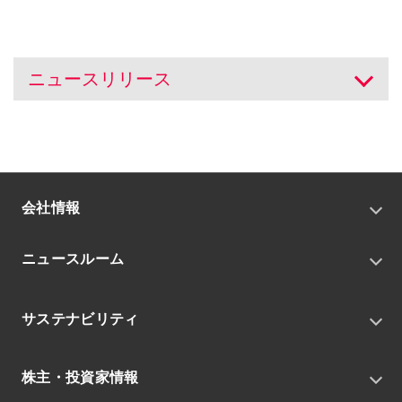
ニュースリリース
開く
会社情報
トップメッセージ
ニュースルーム
会社概要
私たちの目指す姿
ニュースリリース
中期経営戦略
サステナビリティ
トピックス
組織
グループニュース・イベント
サステナビリティ基本方針
役員
IRニュース
株主・投資家情報
環境
沿革