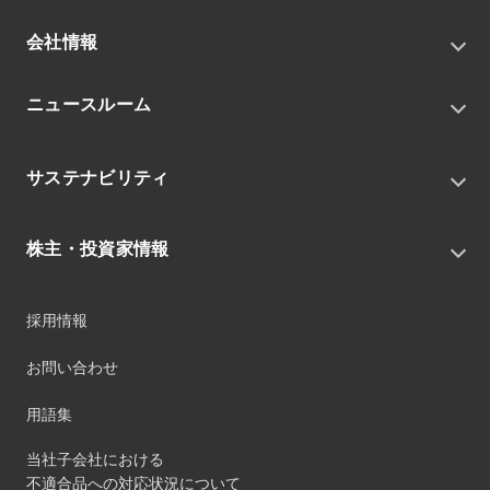
会社情報
トップメッセージ
ニュースルーム
会社概要
私たちの目指す姿
ニュースリリース
中期経営戦略
サステナビリティ
トピックス
組織
グループニュース・イベント
サステナビリティ基本方針
役員
IRニュース
株主・投資家情報
環境
沿革
社会
コーポレート・ガバナンス
経営方針
ガバナンス
採用情報
事業
財務ハイライト
サステナビリティマネジメント
事業所
株式情報
お問い合わせ
マテリアリティ
グループ会社
IR資料室
ESGを推進する活動
IRカレンダー
用語集
ステークホルダーへの経済的価値配分
IRポリシー
サステナビリティデータ
当社子会社における
個人投資家のみなさまへ
不適合品への対応状況について
第三者保証