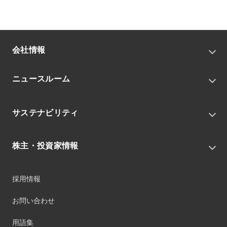
会社情報
トップメッセージ
ニュースルーム
会社概要
私たちの目指す姿
ニュースリリース
中期経営戦略
サステナビリティ
トピックス
組織
グループニュース・イベント
サステナビリティ基本方針
役員
IRニュース
株主・投資家情報
環境
沿革
社会
コーポレート・ガバナンス
経営方針
ガバナンス
採用情報
事業
財務ハイライト
サステナビリティマネジメント
事業所
株式情報
お問い合わせ
マテリアリティ
グループ会社
IR資料室
ESGを推進する活動
IRカレンダー
用語集