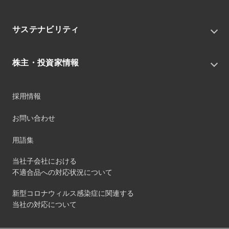
会社概要
私たちの目指す姿
ニュースリリース
中期経営戦略
サステナビリティ
トピックス
組織
グループニュース・イベント
サステナビリティ基本方針
役員
IRニュース
株主・投資家情報
環境
沿革
社会
コーポレート・ガバナンス
経営方針
ガバナンス
採用情報
事業
財務ハイライト
サステナビリティマネジメント
事業所
株式情報
お問い合わせ
マテリアリティ
グループ会社
IR資料室
ESGを推進する活動
IRカレンダー
用語集
ステークホルダーへの経済的価値配分
IRポリシー
サステナビリティデータ
当社子会社における
個人投資家のみなさまへ
不適合品への対応状況について
第三者保証
社外団体への加盟
新型コロナウィルス感染症に関連する
社外からの評価
当社の対応について
GRI内容索引