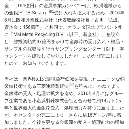
金：1,194億円）の金属事業カンパニーは、欧州地域から
※1
の金銀滓（E-Scrap）
受け入れを拡大するため、2016年
6月に阪和興業株式会社（代表取締役社長：古川 弘成、
資本金：456億円）と共同で、オランダ国北ブラバント州
に「MM Metal Recycling B.V.（以下、新会社）」を設立
し、総投資額約47億円をかけて金銀滓の受け入れ・検品・
サンプルの採取等を行うサンプリングセンター（以下、本
センター）を建設しておりましたが、このたび完工しまし
たので、お知らせいたします。
当社は、業界No.1の環境負荷低減を実現したユニークな銅
※2
製錬技術である三菱連続製銅法
を強みに、かねてより
金銀滓の受入・処理の拡大を進め、2016年4月にはグルー
プ企業である小名浜製錬株式会社と合わせて約14万トン/
年と世界最大の金銀滓受入・処理能力を持つに至りました
が、本センターの完工により、さらに約16万トン/年に増
加しました。今後も更なる金銀滓の受入・処理能力の増加