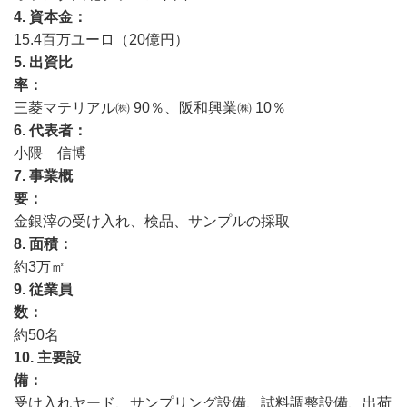
4. 資本金
15.4百万ユーロ（20億円）
5. 出資比
率
三菱マテリアル㈱ 90％、阪和興業㈱ 10％
6. 代表者
小隈 信博
7. 事業概
要
金銀滓の受け入れ、検品、サンプルの採取
8. 面積
約3万㎡
9. 従業員
数
約50名
10. 主要設
備
受け入れヤード、サンプリング設備、試料調整設備、出荷