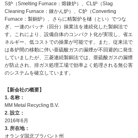
S炉（Smelting Furnace：熔錬炉）、CL炉（Slag
Cleaning Furnace：錬かん炉）、C炉（Converting
Furnace：製銅炉）、さらに精製炉を樋（とい）でつな
ぎ、一連のバッチ（回分）操業法を連続化した製銅法で
す。これにより、設備自体のコンパクト化が実現し、省エ
ネルギー、低コストでの操業が可能です。また、従来法で
は各炉間の移動に伴い亜硫酸ガスの漏煙が不回避的に発生
していましたが、三菱連続製銅法では、亜硫酸ガスの漏煙
が防止され、排ガス処理工場で効率よく処理される無公害
のシステムを確立しています。
【新会社の概要】
1. 名称
MM Metal Recycling B.V.
2. 設立
2016年6月
3. 所在地
オランダ国北ブラバント州