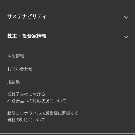
私たちの目指す姿
ニュースリリース
中期経営戦略
サステナビリティ
トピックス
組織
グループニュース・イベント
サステナビリティ基本方針
役員
IRニュース
株主・投資家情報
環境
沿革
社会
コーポレート・ガバナンス
経営方針
ガバナンス
採用情報
事業
財務ハイライト
サステナビリティマネジメント
事業所
株式情報
お問い合わせ
マテリアリティ
グループ会社
IR資料室
ESGを推進する活動
IRカレンダー
用語集
ステークホルダーへの経済的価値配分
IRポリシー
サステナビリティデータ
当社子会社における
個人投資家のみなさまへ
不適合品への対応状況について
第三者保証
社外団体への加盟
新型コロナウィルス感染症に関連する
社外からの評価
当社の対応について
GRI内容索引
ダイバーシティ・エクイティ&インクルージョン