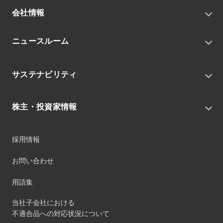
会社情報
トップメッセージ
ニュースルーム
会社概要
私たちの目指す姿
ニュースリリース
中期経営戦略
サステナビリティ
トピックス
組織
グループニュース・イベント
サステナビリティ基本方針
役員
IRニュース
株主・投資家情報
環境
沿革
社会
コーポレート・ガバナンス
経営方針
ガバナンス
採用情報
事業
財務ハイライト
サステナビリティマネジメント
事業所
株式情報
お問い合わせ
マテリアリティ
グループ会社
IR資料室
ESGを推進する活動
IRカレンダー
用語集
ステークホルダーへの経済的価値配分
IRポリシー
サステナビリティデータ
当社子会社における
個人投資家のみなさまへ
不適合品への対応状況について
第三者保証