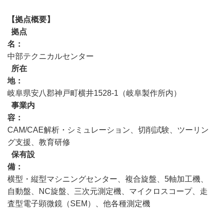
【拠点概要】
拠点
名
中部テクニカルセンター
所在
地
岐阜県安八郡神戸町横井1528-1（岐阜製作所内）
事業内
容
CAM/CAE解析・シミュレーション、切削試験、ツーリン
グ支援、教育研修
保有設
備
横型・縦型マシニングセンター、複合旋盤、5軸加工機、
自動盤、NC旋盤、三次元測定機、マイクロスコープ、走
査型電子顕微鏡（SEM）、他各種測定機