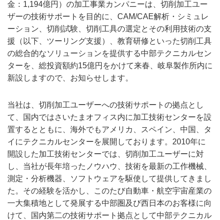
金：1,194億円）の加工事業カンパニーは、切削加工ユー
ザーの技術サポートを目的に、CAM/CAE解析・シミュレ
ーション、切削試験、切削工具の選定とその利用技術の支
援（以下、ツーリング支援）、教育研修といった切削工具
の総合的なソリューションを提供する中部テクニカルセン
ターを、総投資額約15億円をかけて来春、岐阜製作所内に
新設しますので、お知らせします。
当社は、切削加工ユーザーへの技術サポートの拠点とし
て、国内ではさいたまオフィス内に加工技術センターを設
置するとともに、海外でもアメリカ、スペイン、中国、タ
イにテクニカルセンターを展開しております。2010年に
開設した加工技術センターでは、切削加工ユーザーに対
し、当社が長年培ったノウハウ、技術を最新の工作機械、
測定・分析機器、ソフトウェアを駆使して提供してきまし
た。その経験を活かし、このたび自動車・航空宇宙産業の
一大集積地として発展する中部圏及び西日本のお客様に向
けて、国内第二の技術サポート拠点として中部テクニカル