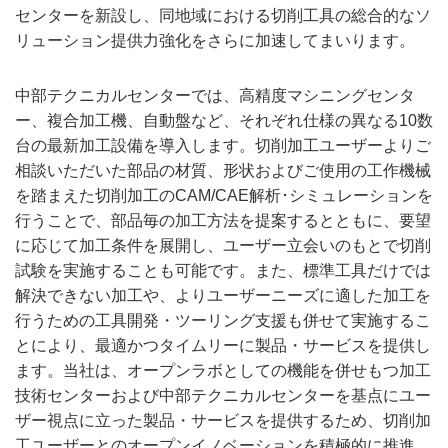
センターを新設し、同地域における切削工具の総合的なソ
リューション提供力強化をさらに加速してまいります。
中部テクニカルセンターでは、高精度マシニングセンタ
ー、複合加工機、自動盤など、それぞれ仕様の異なる10数
台の最新加工設備を導入します。切削加工ユーザーよりご
相談いただいた部品の材質、形状およびご使用の工作機械
を踏まえた切削加工のCAM/CAE解析･シミュレーションを
行うことで、部品毎の加工方法を提案するとともに、要望
に応じて加工条件を展開し、ユーザー立会いのもとで切削
試験を実施することも可能です。また、標準工具だけでは
解決できない加工や、よりユーザーニーズに適した加工を
行うための工具開発・ツーリング支援も併せて実施するこ
とにより、最適かつタイムリーに製品・サービスを提供し
ます。当社は、オープンラボとしての機能を併せもつ加工
技術センターおよび中部テクニカルセンターを基点にユー
ザー視点に立った製品・サービスを提供するため、切削加
工ユーザーとのオープンイノベーションを積極的に推進