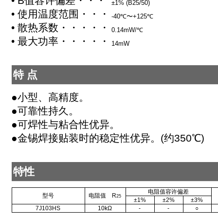
• B值容许偏差・・・・・・・
±1% (B25/50)
• 使用温度范围・・・・・・・
-40℃〜+125℃
• 散热系数・・・・・・・・・
0.14mW/℃
• 最大功率・・・・・・・・・
14mW
特 点
●小型、高精度。
●可靠性持久。
●可焊性与粘合性优异。
●金锡焊接贴装时的稳定性优异。(约350℃)
特性
电阻值容许偏差
型号
电阻值 R
25
±1%
±2%
±3%
7J103HS
10kΩ
-
-
○