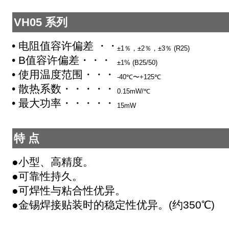
VH05 系列
• 电阻值容许偏差 ・・・・・
±1％，±2％，±3％ (R25)
• B值容许偏差・・・・・・・
±1% (B25/50)
• 使用温度范围・・・・・・・
-40℃〜+125℃
• 散热系数・・・・・・・・・
0.15mW/℃
• 最大功率・・・・・・・・・
15mW
特 点
●小型、高精度。
●可靠性持久。
●可焊性与粘合性优异。
●金锡焊接贴装时的稳定性优异。(约350℃)