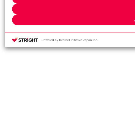
analytics partners, who may co
have provided to them or that t
services. Please click [Cookie 
Powered by Internet Initiative Japan Inc.
Pr
T