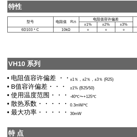
特性
电阻值容许偏差
型号
电阻值 R
25
±1%
±2%
±3%
6D103＊C
10kΩ
○
○
○
VH10 系列
• 电阻值容许偏差 ・・・・・
±1％，±2％，±3％ (R25)
• B值容许偏差・・・・・・・
±1% (B25/50)
• 使用温度范围・・・・・・・
-40℃〜+125℃
• 散热系数・・・・・・・・・
0.3mW/℃
• 最大功率・・・・・・・・・
30mW
特 点