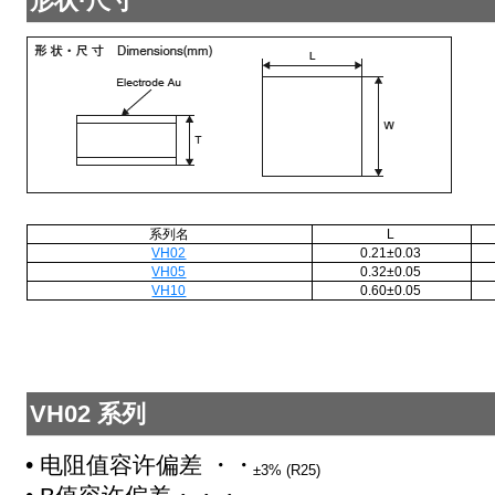
形状·尺寸
系列名
L
VH02
0.21±0.03
VH05
0.32±0.05
VH10
0.60±0.05
VH02 系列
• 电阻值容许偏差 ・・・・・
±3% (R25)