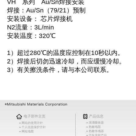
VH 系列 Au/Sn焊接安装
焊接：Au/Sn（79/21）预制
安装设备： 芯片焊接机
N2流量：3L/min
安装温度：320℃
1）超过280℃的温度应控制在10秒以内。
2）焊接后切勿迅速冷却，而应缓慢冷却。
3）有关擦洗条件，请与本公司联系。
电子部件主页
产品信息
浪涌吸收器
网站的使用方针
热敏电阻
个人信息保护方针
热敏传感器
网站地图
汽车关联产品