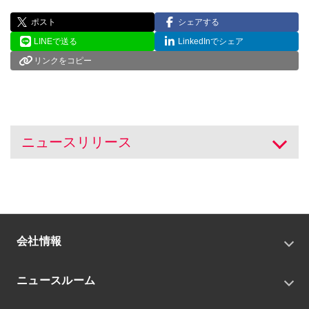
ポスト
シェアする
LINEで送る
LinkedInでシェア
リンクをコピー
ニュースリリース
開く
会社情報
トップメッセージ
ニュースルーム
会社概要
私たちの目指す姿