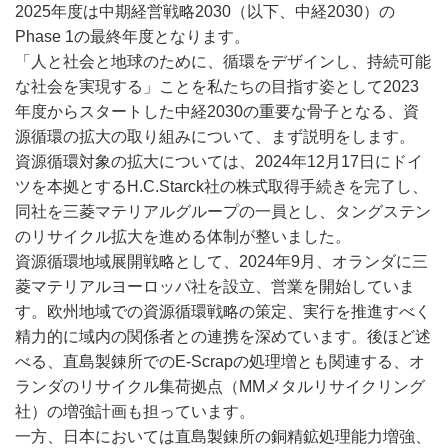
2025年度は中期経営戦略2030（以下、中経2030）の
Phase 1の最終年度となります。
「人と社会と地球のために、循環をデザインし、持続可能
な社会を実現する」ことを私たちの目指す姿として2023
年度からスタートした中経2030の重要な骨子となる、資
源循環の拡大の取り組みについて、まず説明をします。
資源循環対象の拡大については、2024年12月17日にドイ
ツを本拠とするH.C.Starck社の株式取得手続きを完了し、
同社を三菱マテリアルグループの一員とし、タングステン
のリサイクル拡大を進める体制が整いました。
資源循環地域展開戦略として、2024年9月、オランダに三
菱マテリアルヨーロッパ社を設立、営業を開始していま
す。欧州地域での資源循環戦略の策定、実行を推進すべく
精力的に域内の関係者との連携を深めています。後ほど述
べる、直島製錬所でのE-Scrapの処理増とも関連する、オ
ランダのリサイクル集荷拠点（MMメタルリサイクリング
社）の増強計画も担っています。
一方、日本においては直島製錬所の銅精鉱処理能力増強、