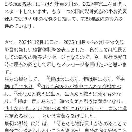
E-Scrap増処理に向けた計画を固め、2027年完工を目指し
スタートしています。もう一つの国内製錬拠点の小名浜製
錬所では2029年の稼働を目指して、前処理設備の導入を
進めています。
さて、2024年12月11日に、2025年4月からの社長の交代
を含む新しい経営体制を公表しました。私としては社長と
しての最後の新春メッセージとなるので、今一度社長就任
時に座右の銘として示したメッセージを届けたいと思いま
す。
①
②
座右の銘として、「
運は天にあり、鎧は胸にあり
、
手
③
柄は足にあり
。
何時も敵をわが掌中に入れて合戦すべ
④
し
。
死なんと戦えば生き、生きんと戦えば死すものな
⑤
り
。
運は一定にあらず、時の次第と思うは間違いなり。
武士なれば、わが進むべき道はこれほかなしと、自らに運
を定めるべし
。」という言葉を挙げました。
最初の部分（①）は、「そもそも運は天上がきめることで
自分では決められないことがあるが、自分の身を守ること