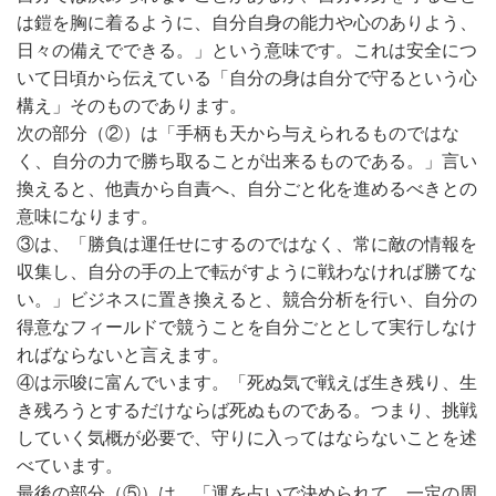
は鎧を胸に着るように、自分自身の能力や心のありよう、
日々の備えでできる。」という意味です。これは安全につ
いて日頃から伝えている「自分の身は自分で守るという心
構え」そのものであります。
次の部分（②）は「手柄も天から与えられるものではな
く、自分の力で勝ち取ることが出来るものである。」言い
換えると、他責から自責へ、自分ごと化を進めるべきとの
意味になります。
③は、「勝負は運任せにするのではなく、常に敵の情報を
収集し、自分の手の上で転がすように戦わなければ勝てな
い。」ビジネスに置き換えると、競合分析を行い、自分の
得意なフィールドで競うことを自分ごととして実行しなけ
ればならないと言えます。
④は示唆に富んでいます。「死ぬ気で戦えば生き残り、生
き残ろうとするだけならば死ぬものである。つまり、挑戦
していく気概が必要で、守りに入ってはならないことを述
べています。
最後の部分（⑤）は、「運を占いで決められて、一定の周