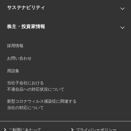
ニュースリリース
中期経営戦略
サステナビリティ
トピックス
組織
グループニュース・イベント
サステナビリティ基本方針
役員
IRニュース
株主・投資家情報
環境
沿革
社会
コーポレート・ガバナンス
経営方針
ガバナンス
採用情報
事業
財務ハイライト
サステナビリティマネジメント
事業所
株式情報
お問い合わせ
マテリアリティ
グループ会社
IR資料室
ESGを推進する活動
IRカレンダー
用語集
ステークホルダーへの経済的価値配分
IRポリシー
サステナビリティデータ
当社子会社における
個人投資家のみなさまへ
不適合品への対応状況について
第三者保証
社外団体への加盟
新型コロナウィルス感染症に関連する
社外からの評価
当社の対応について
GRI内容索引
ダイバーシティ・エクイティ&インクルージョン
ご利用にあたって
プライバシーポリシー
健康経営の取り組み