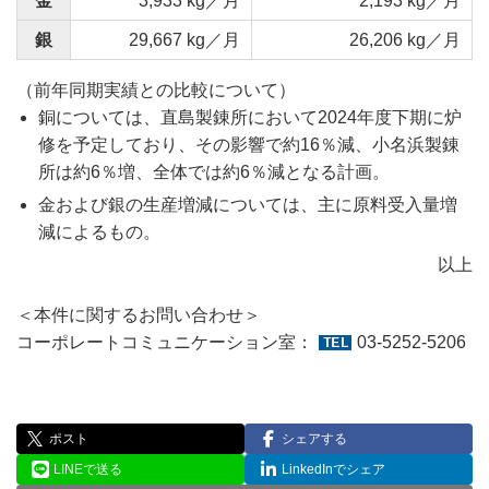
金
3,933 kg／月
2,193 kg／月
銀
29,667 kg／月
26,206 kg／月
（前年同期実績との比較について）
銅については、直島製錬所において2024年度下期に炉
修を予定しており、その影響で約16％減、小名浜製錬
所は約6％増、全体では約6％減となる計画。
金および銀の生産増減については、主に原料受入量増
減によるもの。
以上
＜本件に関するお問い合わせ＞
コーポレートコミュニケーション室：
03-5252-5206
ポスト
シェアする
LINEで送る
LinkedInでシェア