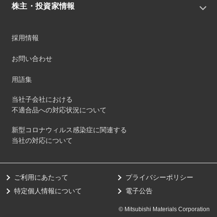
役員
IRニュース
株主・投資家情報
環境
沿革
社会
コーポレート・ガバナンス
経営方針
ガバナンス
採用情報
事業
財務ハイライト
サステナビリティマネジメント
事業所
株式情報
お問い合わせ
マテリアリティ
グループ会社
IR資料室
ESGを推進する活動
IRカレンダー
用語集
ステークホルダーへの経済的価値配分
IRポリシー
サステナビリティデータ
当社子会社における
個人投資家のみなさまへ
不適合品への対応状況について
第三者保証
社外団体への加盟
新型コロナウィルス感染症に関連する
社外からの評価
当社の対応について
GRI内容索引
ダイバーシティ・エクイティ&インクルージョン
ご利用にあたって
プライバシーポリシー
健康経営の取り組み
特定個人情報について
電子公告
© Mitsubishi Materials Corporation