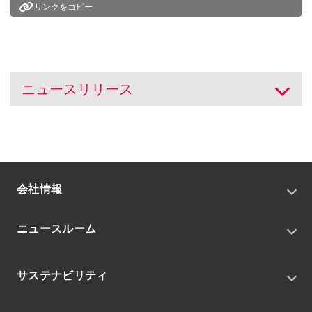
リンクをコピー
ニュースリリース
開く
会社情報
トップメッセージ
ニュースルーム
会社概要
私たちの目指す姿
ニュースリリース
中期経営戦略
サステナビリティ
トピックス
組織
グループニュース・イベント
サステナビリティ基本方針