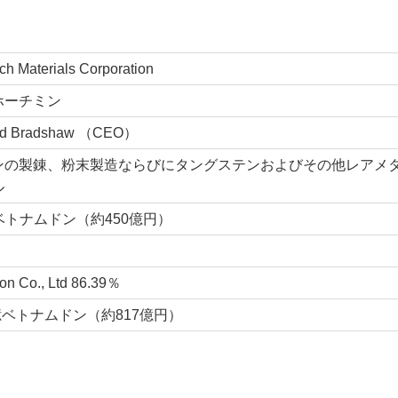
h Materials Corporation
ホーチミン
ard Bradshaw （CEO）
ンの製錬、粉末製造ならびにタングステンおよびその他レアメ
ル
億ベトナムドン（約450億円）
on Co., Ltd 86.39％
2億ベトナムドン（約817億円）