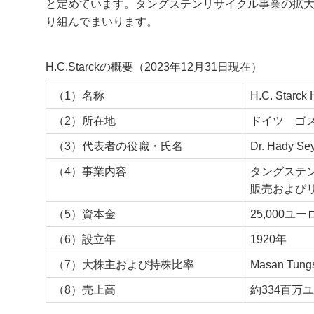
と定めています。タングステンリサイクル事業の拡
り組んでまいります。
H.C.Starckの概要（2023年12月31日現在）
（1）名称
H.C. Starc
（2）所在地
ドイツ ゴ
（3）代表者の役職・氏名
Dr. Hady Se
（4）事業内容
タングステ
販売および
（5）資本金
25,000ユ
（6）設立年
1920年
（7）大株主および持株比率
Masan Tung
（8）売上高
約334百万