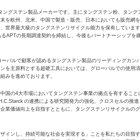
界有数のタングステン製品メーカーです。主にタングステン粉、タング
粉末を欧州、北米、中国で製造・販売、日本においても販売網
て、世界最大級のタングステンリサイクル能力を保有していま
あるAPTの長期調達契約を締結し、今後もパートナーシップを
グローバルで顧客が認めるタングステン製品のリーディングカン
テンを主原料とする超硬工具においては、グローバルでの使用
り組みを進めております。
中国の4大市場においてタングステン事業の拠点を有すること
C.Starck の連携による研究開発力の強化、クロスセルの推
と企業価値向上を目指すとともに、タングステンリサイクルの
デザインし、持続可能な社会を実現する」ことを私たちの目指