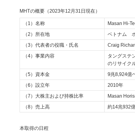
MHTの概要（2023年12月31日現在）
（1）名称
Masan Hi-Tec
（2）所在地
ベトナム 
（3）代表者の役職・氏名
Craig Rich
（4）事業内容
タングステ
のリサイク
（5）資本金
9兆8,924
（6）設立年
2010年
（7）大株主および持株比率
Masan Horis
（8）売上高
約14兆93
本取得の日程