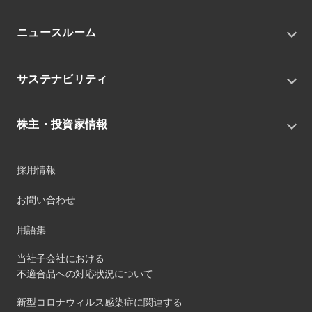
トップメッセージ
ニュースルーム
会社概要
私たちの目指す姿
ニュースリリース
中期経営戦略
サステナビリティ
トピックス
組織
グループニュース・イベント
サステナビリティ基本方針
役員
IRニュース
株主・投資家情報
環境
沿革
社会
コーポレート・ガバナンス
経営方針
ガバナンス
採用情報
事業
財務ハイライト
サステナビリティマネジメント
事業所
株式情報
お問い合わせ
マテリアリティ
グループ会社
IR資料室
ESGを推進する活動
IRカレンダー
用語集
ステークホルダーへの経済的価値配分
IRポリシー
サステナビリティデータ
当社子会社における
個人投資家のみなさまへ
不適合品への対応状況について
第三者保証
社外団体への加盟
新型コロナウィルス感染症に関連する