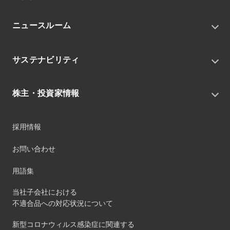
トップメッセージ
ニュースルーム
会社概要
私たちの目指す姿
ニュースリリース
中期経営戦略
サステナビリティ
トピックス
組織
グループニュース・イベント
サステナビリティ基本方針
役員
IRニュース
株主・投資家情報
環境
沿革
社会
コーポレート・ガバナンス
経営方針
ガバナンス
採用情報
事業
財務ハイライト
サステナビリティマネジメント
事業所
株式情報
お問い合わせ
マテリアリティ
グループ会社
IR資料室
ESGを推進する活動
IRカレンダー
用語集
ステークホルダーへの経済的価値配分
IRポリシー
サステナビリティデータ
当社子会社における
個人投資家のみなさまへ
不適合品への対応状況について
第三者保証
社外団体への加盟
新型コロナウィルス感染症に関連する