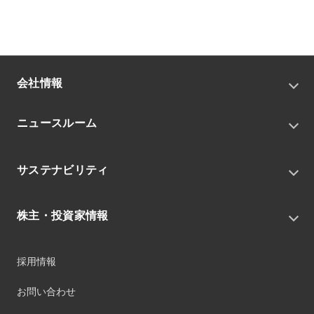
会社情報
トップメッセージ
ニュースルーム
会社概要
私たちの目指す姿
ニュースリリース
中期経営戦略
サステナビリティ
トピックス
組織
グループニュース・イベント
サステナビリティ基本方針
役員
IRニュース
株主・投資家情報
環境
沿革
社会
コーポレート・ガバナンス
経営方針
ガバナンス
採用情報
事業
財務ハイライト
サステナビリティマネジメント
事業所
株式情報
お問い合わせ
マテリアリティ
グループ会社
IR資料室
ESGを推進する活動