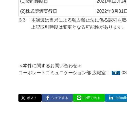
(1)契約締結日
2021年12月2
(2)株式譲渡実行日
2022年3月3
※3
本譲渡は当局による独占禁止法に係る認可を取
上記取引時期は変更となる可能性があります。
＜本件に関するお問い合わせ＞
コーポレートコミュニケーション部 広報室：
03
ポスト
シェアする
LINEで送る
Linke