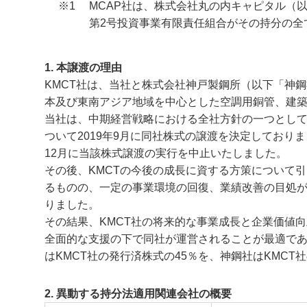
※1
MCAP社は、株式会社丸の内キャピタル（
第2号投資事業有限責任組合がその持分の全
1. 本譲渡の理由
KMCT社は、当社と株式会社神戸製鋼所（以下「神鋼
本及び東南アジア地域を中心とした空調用銅管、建
当社は、中期経営戦略における全社方針の一つとして
ついて2019年9月に同社株式の譲渡を決定しておりまし
12月に当該株式譲渡の実行を中止いたしました。
その後、KMCTの今後の成長に資する方策について引
るものの、一定の事業環境の回復、業績改善の目処
りました。
その結果、KMCT社の将来的な事業成長と企業価値
全面的な支援の下で同社が運営されることが最適で
はKMCT社の発行済株式の45％を、神鋼社はKMC
2. 異動する持分法適用関連会社の概要