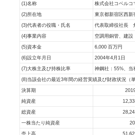
(1)名称
株式会社コベルコ
(2)所在地
東京都新宿区西新
(3)代表者の役職・氏名
代表取締役社長 
(4)事業内容
空調用銅管、建設
(5)資本金
6,000 百万円
(6)設立年月日
2004年4月1日
(7)大株主及び持株比率
神鋼社：55%、当
(8)当該会社の最近3年間の経営実績及び財政状況（
決算期
20
純資産
12,3
総資産
28,2
一株当たり純資産
20
売上高
51,6