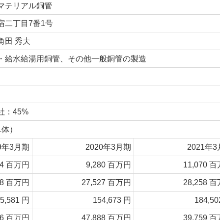
マテリアル銅管
宿二丁目7番1号
角田 秀夫
・給水給湯用銅管、その他一般銅管の製造
社：45%
単体）
19年3月期
2020年3月期
2021年
34 百万円
9,280 百万円
11,070 
48 百万円
27,527 百万円
28,258 
5,581 円
154,673 円
184,50
26 百万円
47,888 百万円
39,759 