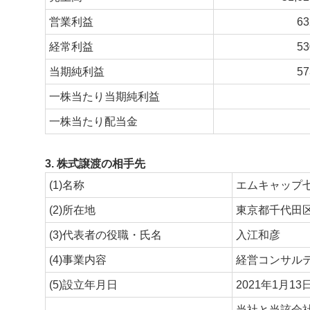
営業利益
6
経常利益
5
当期純利益
5
一株当たり当期純利益
一株当たり配当金
3. 株式譲渡の相手先
(1)名称
エムキャップ
(2)所在地
東京都千代田区
(3)代表者の役職・氏名
入江和彦
(4)事業内容
経営コンサル
(5)設立年月日
2021年1月13
当社と当該会