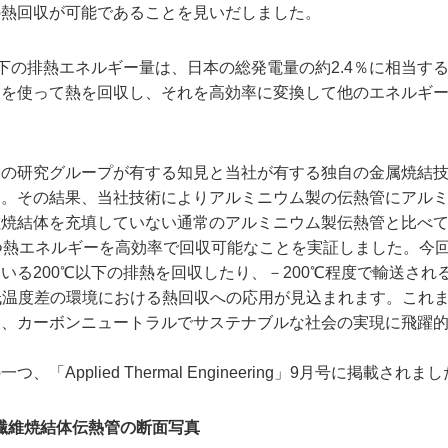
の熱回収が可能であることを見いだしました。
下の排熱エネルギー量は、日本の総発電量の約2.4％に相当す
管を使って熱を回収し、それを高効率に変換して他のエネルギ
授の研究グループが有する知見と当社が有する独自の金属焼結
た。その結果、当社技術によりアルミニウム製の伝熱管にアル
維焼結体を充填していない通常のアルミニウム製伝熱管と比べ
つ熱エネルギーを高効率で回収可能なことを実証しました。今
る200℃以下の排熱を回収したり、－200℃程度で輸送され
低温度差の環境における熱回収への応用が見込まれます。これ
め、カーボンニュートラルでサステナブルな社会の実現に飛躍
plied Thermal Engineering」9月号に掲載されま
繊維焼結体伝熱管の断面写真