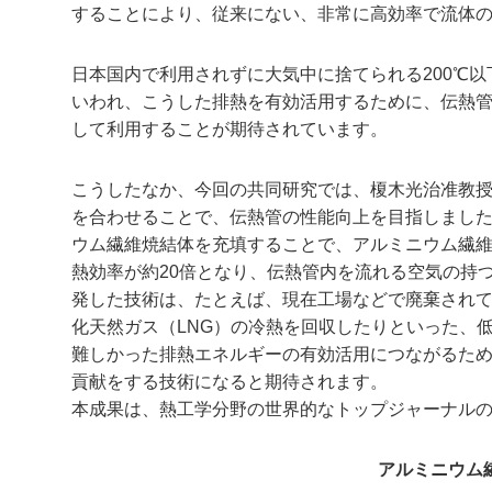
することにより、従来にない、非常に高効率で流体
日本国内で利用されずに大気中に捨てられる200℃以
いわれ、こうした排熱を有効活用するために、伝熱
して利用することが期待されています。
こうしたなか、今回の共同研究では、榎木光治准教
を合わせることで、伝熱管の性能向上を目指しまし
ウム繊維焼結体を充填することで、アルミニウム繊
熱効率が約20倍となり、伝熱管内を流れる空気の持
発した技術は、たとえば、現在工場などで廃棄されてい
化天然ガス（LNG）の冷熱を回収したりといった、
難しかった排熱エネルギーの有効活用につながるた
貢献をする技術になると期待されます。
本成果は、熱工学分野の世界的なトップジャーナルの一つ、「Ap
アルミニウム