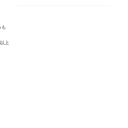
るも
以上