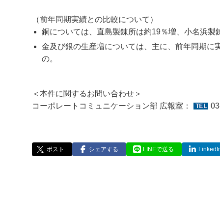
（前年同期実績との比較について）
銅については、直島製錬所は約19％増、小名浜製
金及び銀の生産増については、主に、前年同期に
の。
＜本件に関するお問い合わせ＞
コーポレートコミュニケーション部 広報室：
03
ポスト
シェアする
LINEで送る
Linke