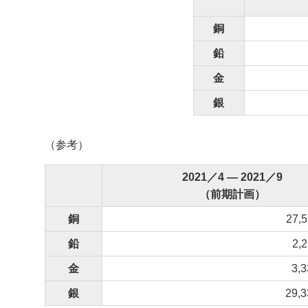
銅
鉛
金
銀
（参考）
2021／4 ― 2021／9
（前期計画）
銅
27,
鉛
2,
金
3,
銀
29,