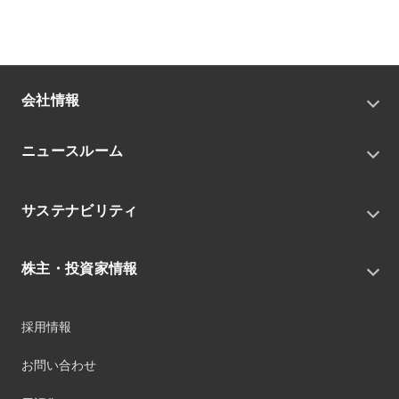
会社情報
トップメッセージ
ニュースルーム
会社概要
私たちの目指す姿
ニュースリリース
中期経営戦略
サステナビリティ
トピックス
組織
グループニュース・イベント
サステナビリティ基本方針
役員
IRニュース
株主・投資家情報
環境
沿革
社会
コーポレート・ガバナンス
経営方針
ガバナンス
採用情報
事業
財務ハイライト
サステナビリティマネジメント
事業所
株式情報
お問い合わせ
マテリアリティ
グループ会社
IR資料室
ESGを推進する活動