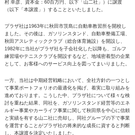
村 幸彦、資本金：60百万円、以下「山二社」）に譲渡
（以下「本譲渡」）することといたしました。
プラザ社は1963年に秋田市茨島に自動車教習所を開校し
ました。その後は、ガソリンスタンド、自動車整備工場、
秋田アスレティッククラブ（総合体育施設）を開設し、
1982年に当社がプラザ社を子会社化した以降も、ゴルフ
練習場やテニスクラブを開設するなど、地域密着型の企業
として、お客様へのサービス向上を図ってまいりました。
一方、当社は中期経営戦略において、全社方針の一つとし
て事業ポートフォリオの最適化を掲げ、着実に取り組みを
進めております。こうした中、プラザ社について様々な検
討を重ねた結果、同社を、ガソリンスタンド経営等のエネ
ルギー事業やカーライフ事業に関して秋田県を中心に信頼
と実績を有する山二社に売却し、同社グループの下で事業
を運営することがプラザ社の将来的な成長に資すると判断
し、本譲渡を決定いたしました。