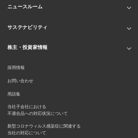
トップメッセージ
ニュースルーム
会社概要
私たちの目指す姿
ニュースリリース
中期経営戦略
サステナビリティ
トピックス
組織
グループニュース・イベント
サステナビリティ基本方針
役員
IRニュース
株主・投資家情報
環境
沿革
社会
コーポレート・ガバナンス
経営方針
ガバナンス
採用情報
事業
財務ハイライト
サステナビリティマネジメント
事業所
株式情報
お問い合わせ
マテリアリティ
グループ会社
IR資料室
ESGを推進する活動
IRカレンダー
用語集
ステークホルダーへの経済的価値配分
IRポリシー
サステナビリティデータ
当社子会社における
個人投資家のみなさまへ
不適合品への対応状況について
第三者保証
社外団体への加盟
新型コロナウィルス感染症に関連する
社外からの評価
当社の対応について