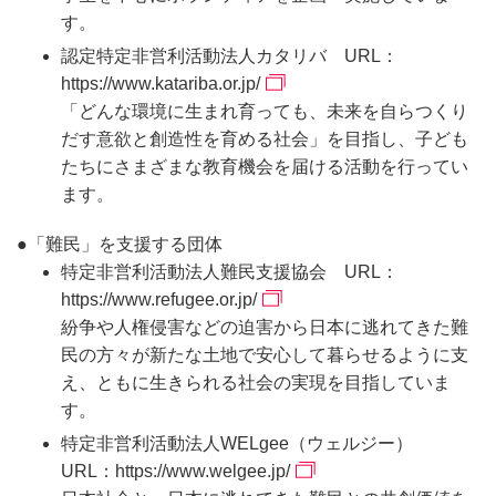
す。
認定特定非営利活動法人カタリバ URL：
https://www.katariba.or.jp/
「どんな環境に生まれ育っても、未来を自らつくり
だす意欲と創造性を育める社会」を目指し、子ども
たちにさまざまな教育機会を届ける活動を行ってい
ます。
●「難民」を支援する団体
特定非営利活動法人難民支援協会 URL：
https://www.refugee.or.jp/
紛争や人権侵害などの迫害から日本に逃れてきた難
民の方々が新たな土地で安心して暮らせるように支
え、ともに生きられる社会の実現を目指していま
す。
特定非営利活動法人WELgee（ウェルジー）
URL：
https://www.welgee.jp/