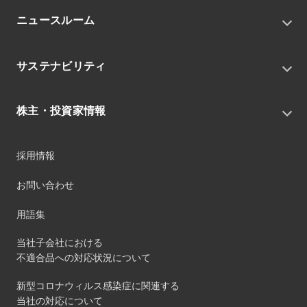
トップメッセージ
ニュースルーム
会社概要
私たちの目指す姿
ニュースリリース
中期経営戦略
サステナビリティ
トピックス
組織
グループニュース・イベント
サステナビリティ基本方針
役員
IRニュース
株主・投資家情報
環境
沿革
社会
コーポレート・ガバナンス
経営方針
ガバナンス
採用情報
事業
財務ハイライト
サステナビリティマネジメント
事業所
株式情報
お問い合わせ
マテリアリティ
グループ会社
IR資料室
ESGを推進する活動
IRカレンダー
用語集
ステークホルダーへの経済的価値配分
IRポリシー
サステナビリティデータ
当社子会社における
個人投資家のみなさまへ
不適合品への対応状況について
第三者保証
社外団体への加盟
新型コロナウィルス感染症に関連する
社外からの評価
当社の対応について