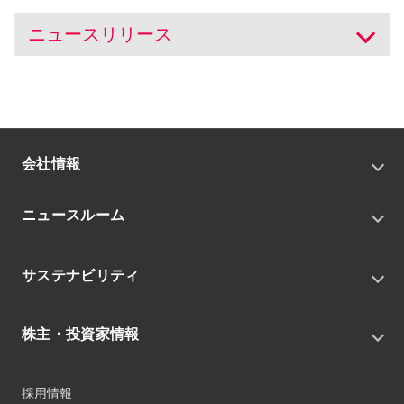
ニュースリリース
開く
会社情報
トップメッセージ
ニュースルーム
会社概要
私たちの目指す姿
ニュースリリース
中期経営戦略
サステナビリティ
トピックス
組織
グループニュース・イベント
サステナビリティ基本方針
役員
IRニュース
株主・投資家情報
環境
沿革
社会
コーポレート・ガバナンス
経営方針
ガバナンス
採用情報
事業
財務ハイライト