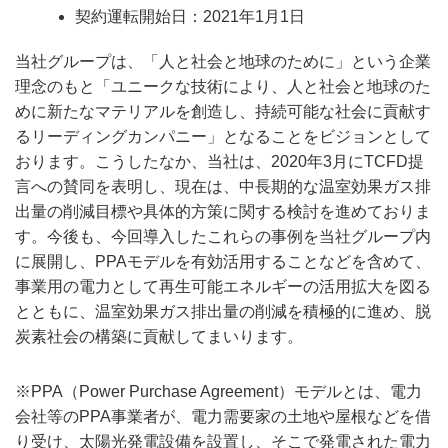
契約運転開始日：2021年1月1日
当社グループは、「人と社会と地球のために」という企業
理念のもと「ユニークな技術により、人と社会と地球のた
めに新たなマテリアルを創造し、持続可能な社会に貢献す
るリーディングカンパニー」となることをビジョンとして
おります。こうしたなか、当社は、2020年3月にTCFD提
言への賛同を表明し、現在は、中長期的な温室効果ガス排
出量の削減目標や具体的方策に関する検討を進めておりま
す。今後も、今回導入したこれらの事例を当社グループ内
に展開し、PPAモデルを有効活用することなどを含めて、
事業用の電力として再生可能エネルギーの活用拡大を図る
とともに、温室効果ガス排出量の削減を積極的に進め、脱
炭素社会の構築に貢献してまいります。
※PPA（Power Purchase Agreement）モデルとは、電力
会社等のPPA事業者が、電力需要家の土地や屋根などを借
り受け、太陽光発電設備を設置し、そこで発電された電力