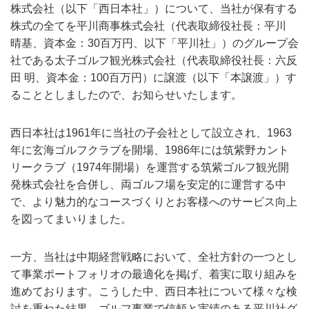
株式会社（以下「西日本社」）について、当社が保有する
株式の全てを平川商事株式会社（代表取締役社長：平川
晴基、資本金：30百万円、以下「平川社」）のグループ会
社である太子ゴルフ観光株式会社（代表取締役社長：六反
田 明、資本金：100百万円）に譲渡（以下「本譲渡」）す
ることとしましたので、お知らせいたします。
西日本社は1961年に当社の子会社として設立され、1963
年に玄海ゴルフクラブを開場、1986年には筑紫野カント
リークラブ（1974年開場）を運営する筑紫ゴルフ観光開
発株式会社を合併し、両ゴルフ場を安定的に運営する中
で、より魅力的なコースづくりとお客様へのサービス向上
を図ってまいりました。
一方、当社は中期経営戦略において、全社方針の一つとし
て事業ポートフォリオの最適化を掲げ、着実に取り組みを
進めております。こうした中、西日本社について様々な検
討を重ねた結果、ゴルフ事業で信頼と実績のある平川社グ