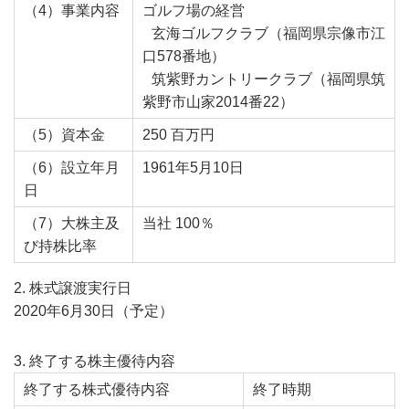
（4）事業内容
ゴルフ場の経営
玄海ゴルフクラブ（福岡県宗像市江
口578番地）
筑紫野カントリークラブ（福岡県筑
紫野市山家2014番22）
（5）資本金
250 百万円
（6）設立年月
1961年5月10日
日
（7）大株主及
当社 100％
び持株比率
2. 株式譲渡実行日
2020年6月30日（予定）
3. 終了する株主優待内容
終了する株式優待内容
終了時期