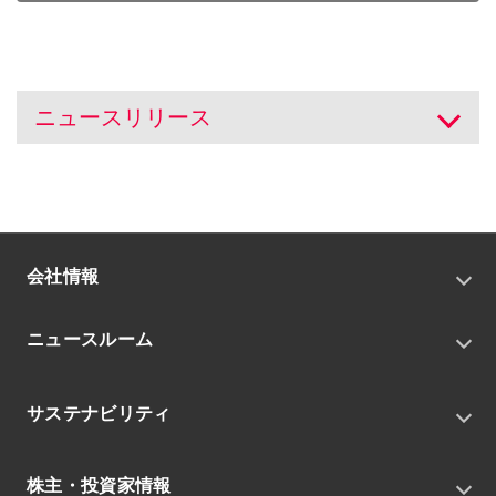
ニュースリリース
開く
会社情報
トップメッセージ
ニュースルーム
会社概要
私たちの目指す姿
ニュースリリース
中期経営戦略
サステナビリティ
トピックス
組織
グループニュース・イベント
サステナビリティ基本方針
役員
IRニュース
株主・投資家情報
環境