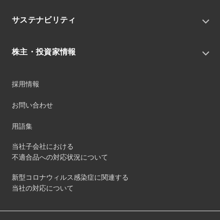
私たちの目指す姿
ニュースリリース
中期経営戦略
サステナビリティ
トピックス
組織
グループニュース・イベント
サステナビリティ基本方針
役員
IRニュース
株主・投資家情報
環境
沿革
社会
コーポレート・ガバナンス
経営方針
ガバナンス
採用情報
事業
財務ハイライト
サステナビリティマネジメント
事業所
株式情報
お問い合わせ
マテリアリティ
グループ会社
IR資料室
ESGを推進する活動
IRカレンダー
用語集
ステークホルダーへの経済的価値配分
IRポリシー
サステナビリティデータ
当社子会社における
個人投資家のみなさまへ
不適合品への対応状況について
第三者保証
社外団体への加盟
新型コロナウィルス感染症に関連する
社外からの評価
当社の対応について
GRI内容索引
ダイバーシティ・エクイティ&インクルージョン