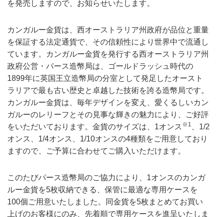
を発売しますので、お知らせいたします。
カンガルー金貨は、西オーストラリア州政府が品位と重量
を保証する法定通貨で、その信頼性により世界中で流通し
ています。カンガルー金貨を発行する西オーストラリア州
政府公営・パース造幣局は、ゴールドラッシュ時代の
1899年に英国王立造幣局の分室として発足したオースト
ラリアで最も古い歴史と卓越した技術を誇る造幣局です。
カンガルー金貨は、毎年デザインを変え、愛くるしいカン
ガルーのレリーフとその見事な輝きの魅力により、ご好評
※1
をいただいております。金貨のサイズは、1オンス
、1/2
オンス、1/4オンス、1/10オンスの4種類をご用意しており
ますので、ご予算に合わせてご購入いただけます。
このたびパース造幣局のご協力により、1オンスのカンガ
ルー金貨を5枚収納できる、保管に最適な専用ケースを
100個ご用意いたしました。同金貨を5枚まとめてお買い
上げのお客様にのみ、先着順で専用ケースを進呈いたしま