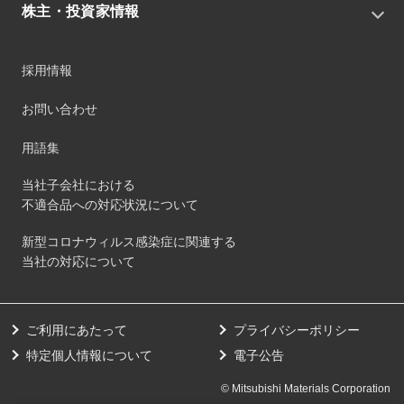
役員
IRニュース
株主・投資家情報
環境
沿革
社会
コーポレート・ガバナンス
経営方針
ガバナンス
採用情報
事業
財務ハイライト
サステナビリティマネジメント
事業所
株式情報
お問い合わせ
マテリアリティ
グループ会社
IR資料室
ESGを推進する活動
IRカレンダー
用語集
ステークホルダーへの経済的価値配分
IRポリシー
サステナビリティデータ
当社子会社における
個人投資家のみなさまへ
不適合品への対応状況について
第三者保証
社外団体への加盟
新型コロナウィルス感染症に関連する
社外からの評価
当社の対応について
GRI内容索引
ダイバーシティ・エクイティ&インクルージョン
ご利用にあたって
プライバシーポリシー
健康経営の取り組み
特定個人情報について
電子公告
© Mitsubishi Materials Corporation