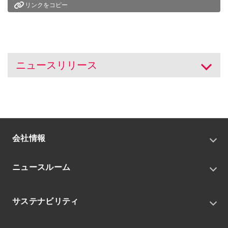
リンクをコピー
ニュースリリース
開く
会社情報
トップメッセージ
ニュースルーム
会社概要
私たちの目指す姿
ニュースリリース
中期経営戦略
サステナビリティ
トピックス
組織
グループニュース・イベント
サステナビリティ基本方針