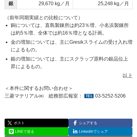
銀
29,670 kg／月
25,248 kg／月
（前年同期実績との比較について）
銅については、直島製錬所は約23％増、小名浜製錬所
は約5％増、全体では約16％増となる計画。
金の増加については、主にGresikスライムの受け入れ増
によるもの。
銀の増加については、主にスクラップ原料の銀品位上
昇によるもの。
以上
＜本件に関するお問い合わせ＞
三菱マテリアル㈱ 総務部広報室：
03-5252-5206
ポスト
シェアする
LINEで送る
LinkedInでシェア