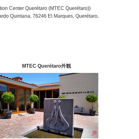
ation Center Querétaro (MTEC Querétaro))
ardo Quintana, 76246 El Marques, Querétaro,
MTEC Querétaro外観