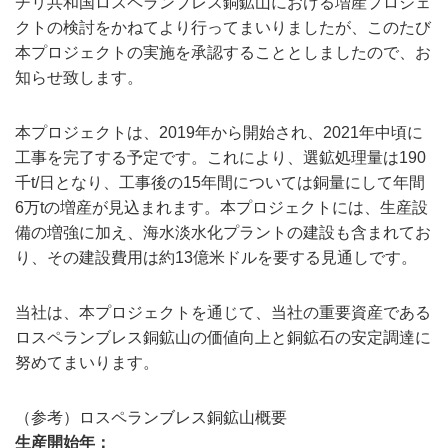
チリ共和国ロスペランブレス銅鉱山における増産プロジェ
クトの検討をかねてより行ってまいりましたが、このたび
本プロジェクトの実施を承認することとしましたので、お
知らせ致します。
本プロジェクトは、2019年から開始され、2021年中頃に
工事を完了する予定です。これにより、選鉱処理量は190
千t/日となり、工事後の15年間については銅量にして年間
6万tの増産が見込まれます。本プロジェクトには、生産設
備の増強に加え、海水淡水化プラントの建設も含まれてお
り、その建設費用は約13億米ドルを要する見通しです。
当社は、本プロジェクトを通じて、当社の重要資産である
ロスペランブレス銅鉱山の価値向上と銅鉱石の安定調達に
努めてまいります。
（参考）ロスペランブレス銅鉱山概要
生産開始年