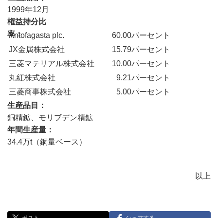
1999年12月
権益持分比
率
Antofagasta plc.
60.00パーセント
JX金属株式会社
15.79パーセント
三菱マテリアル株式会社
10.00パーセント
丸紅株式会社
9.21パーセント
三菱商事株式会社
5.00パーセント
生産品目
銅精鉱、モリブデン精鉱
年間生産量
34.4万t（銅量ベース）
以上
ポスト
シェアする