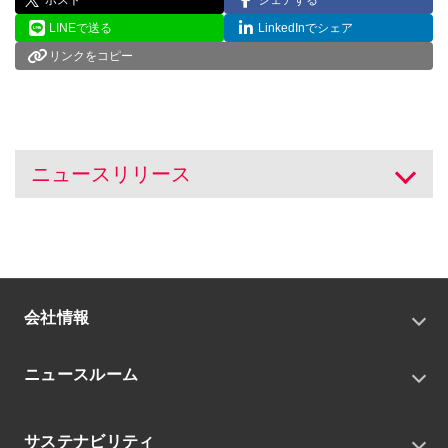
LINEで送る
LinkedInでシェア
リンクをコピー
ニュースリリース
開く
会社情報
トップメッセージ
ニュースルーム
会社概要
私たちの目指す姿
ニュースリリース
中期経営戦略
サステナビリティ
トピックス