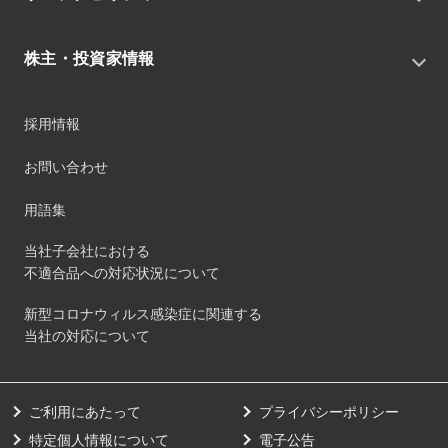
組織
グループニュース・イベント
サステナビリティ基本方針
役員
IRニュース
株主・投資家情報
環境
沿革
社会
コーポレート・ガバナンス
経営方針
ガバナンス
採用情報
事業
財務ハイライト
サステナビリティマネジメント
事業所
株式情報
お問い合わせ
マテリアリティ
グループ会社
IR資料室
ESGを推進する活動
IRカレンダー
用語集
ステークホルダーへの経済的価値配分
IRポリシー
サステナビリティデータ
当社子会社における
個人投資家のみなさまへ
不適合品への対応状況について
第三者保証
社外団体への加盟
新型コロナウィルス感染症に関連する
社外からの評価
当社の対応について
GRI内容索引
ダイバーシティ・エクイティ&インクルージョン
ご利用にあたって
プライバシーポリシー
健康経営の取り組み
特定個人情報について
電子公告