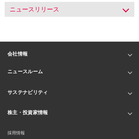
ニュースリリース
開く
会社情報
トップメッセージ
ニュースルーム
会社概要
私たちの目指す姿
ニュースリリース
中期経営戦略
サステナビリティ
トピックス
組織
グループニュース・イベント
サステナビリティ基本方針
役員
IRニュース
株主・投資家情報
環境
沿革
社会
コーポレート・ガバナンス
経営方針
ガバナンス
採用情報
事業
財務ハイライト
サステナビリティマネジメント