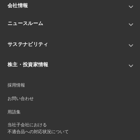
会社情報
トップメッセージ
ニュースルーム
会社概要
私たちの目指す姿
ニュースリリース
中期経営戦略
サステナビリティ
トピックス
組織
グループニュース・イベント
サステナビリティ基本方針
役員
IRニュース
株主・投資家情報
環境
沿革
社会
コーポレート・ガバナンス
経営方針
ガバナンス
採用情報
事業
財務ハイライト
サステナビリティマネジメント
事業所
株式情報
お問い合わせ
マテリアリティ
グループ会社
IR資料室
ESGを推進する活動
IRカレンダー
用語集
ステークホルダーへの経済的価値配分
IRポリシー
サステナビリティデータ
当社子会社における
個人投資家のみなさまへ
不適合品への対応状況について
第三者保証