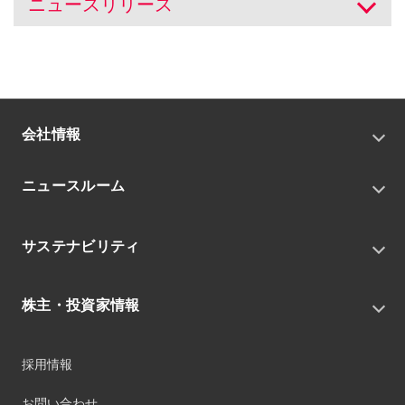
ニュースリリース
開く
会社情報
トップメッセージ
ニュースルーム
会社概要
私たちの目指す姿
ニュースリリース
中期経営戦略
サステナビリティ
トピックス
組織
グループニュース・イベント
サステナビリティ基本方針
役員
IRニュース
株主・投資家情報
環境
沿革
社会
コーポレート・ガバナンス
経営方針
ガバナンス
採用情報
事業
財務ハイライト
サステナビリティマネジメント
事業所
株式情報
お問い合わせ