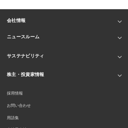
会社情報
トップメッセージ
ニュースルーム
会社概要
私たちの目指す姿
ニュースリリース
中期経営戦略
サステナビリティ
トピックス
組織
グループニュース・イベント
サステナビリティ基本方針
役員
IRニュース
株主・投資家情報
環境
沿革
社会
コーポレート・ガバナンス
経営方針
ガバナンス
採用情報
事業
財務ハイライト
サステナビリティマネジメント
事業所
株式情報
お問い合わせ
マテリアリティ
グループ会社
IR資料室
ESGを推進する活動
IRカレンダー
用語集
ステークホルダーへの経済的価値配分
IRポリシー