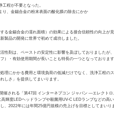
浄工程が不要となった。
より、金錫合金の粉末表面の酸化膜の除去にかか
対する金錫合金の濡れ面積）の効果による接合信頼性の向上が
い新製品の開発に世界で初めて成功しました。
系活性剤は、ペーストの安定性に影響を及ぼしておりましたが
イフ）・有効使用期間が長いことも特長の一つとなっておりま
液処理にかかる費用と環境負荷の低減だけでなく、洗浄工程の
うれしさ」を提供してまいります。
開催される「第47回 インターネプコン ジャパン —エレクトロ
輝度LEDヘッドランプや殺菌用UV-C LEDランプなどの高
、2022年には年間25億円規模の売上げを目標としてまいり