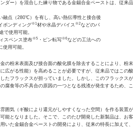
インダー）を混合した練り物である金錫合金ペーストは、従来
融点（280℃）を有し、高い熱伝導性と接合後
※1
※2
イボンディング
材や水晶デバイス
などのパ
途で使用可能。
※5
※6
ィスペンス塗布
・ピン転写
などの工法への
に使用可能。
合金の粉末表面及び接合面の酸化膜を除去することにより、粉
ずに広がる性能）を高めることが必要ですが、従来品ではこの
としたフラックスが担っていました。しかし、このフラックス
面の腐食等の不具合の原因の一つとなる残渣が発生するため、
元雰囲気（ギ酸により還元がしやすくなった空間）を作る装置
が可能となりました。そこで、このたび開発した新製品は、お
を用いた金錫合金ペーストの開発により、従来の特長に加えて