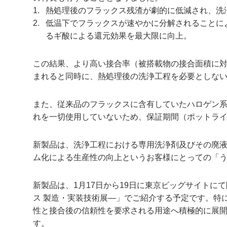
1.
熱処理後のフラックス残渣が劇的に低減され、洗
2.
低温下でフラックスが速やかに分解されることに
るギ酸による還元効果を最大限に向上。
この結果、より高い接合率（被搭載物の接合面積に
まれると同時に、熱処理後の洗浄工程を必要としな
また、従来品のフラックスに含有していたハロゲン
れを一切使用していないため、保証期間（ポットラ
新製品は、洗浄工程における専用洗浄剤及びその廃
ム化による生産性の向上というお客様にとっての「
新製品は、1月17日から19日に東京ビッグサイトにて
ス 製造・実装技術展—」でご紹介する予定です。特に高
性と接合後の信頼性を要求される用途へ積極的に展開し
す。