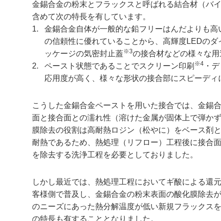
金錫合金の粉末とフラックスと呼ばれる結合材（バ
含めて次の特長を有しています。
1.
金錫合金自体が一般的な鉛フリーはんだよりも高い
の信頼性に優れていることから、高輝度LEDのダ
※3
ッケージの気密封止蓋
の接合材などの様々な用
※4
2.
ペースト状態であることでスクリーン印刷
・デ
応用度が高く、様々な形状の接合部にスピーディ
こうした金錫合金ペーストを用いた接合では、金錫
面と接合面との濡れ性（溶けた金属が固体上で弾か
膜除去の役割は高耐熱ロジン（松やに）をベース剤
耐熱であるため、熱処理（リフロー）工程後に接合
を除去する洗浄工程を必要としておりました。
しかし最近では、熱処理工程においてギ酸による還
客様側で普及し、金錫合金の粉末表面の酸化膜除去
のニーズにあった熱分解温度が低い新規フラックス
の特長も有することとなりました。