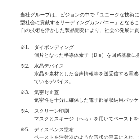
当社グループは、ビジョンの中で「ユニークな技術
型社会に貢献するリーディングカンパニー」となる
自の技術を活かした製品開発により、社会の発展に
※1.
ダイボンディング
個片となった半導体素子（Die）を回路基板に
※2.
水晶デバイス
水晶を素材とした音声情報等を送受信する電波
ているデバイス。
※3.
気密封止蓋
気密性を十分に確保した電子部品収納用パッケ
※4.
スクリーン印刷
マスクとスキージ（へら）を用いてペーストを
※5.
ディスペンス塗布
ペーストを注射器のような形状の容器に入れ、