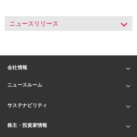
ニュースリリース
開く
会社情報
トップメッセージ
ニュースルーム
会社概要
私たちの目指す姿
ニュースリリース
中期経営戦略
サステナビリティ
トピックス
組織
グループニュース・イベント
サステナビリティ基本方針
役員
IRニュース
株主・投資家情報
環境
沿革
社会