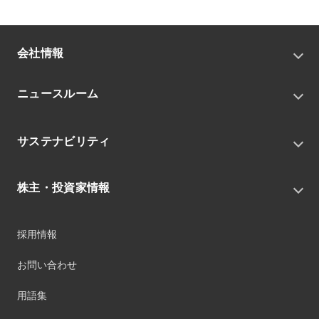
会社情報
トップメッセージ
ニュースルーム
会社概要
私たちの目指す姿
ニュースリリース
中期経営戦略
サステナビリティ
トピックス
組織
グループニュース・イベント
サステナビリティ基本方針
役員
IRニュース
株主・投資家情報
環境
沿革
社会
コーポレート・ガバナンス
経営方針
ガバナンス
採用情報
事業
財務ハイライト
サステナビリティマネジメント
事業所
株式情報
お問い合わせ
マテリアリティ
グループ会社
IR資料室
ESGを推進する活動
IRカレンダー
用語集
ステークホルダーへの経済的価値配分
IRポリシー