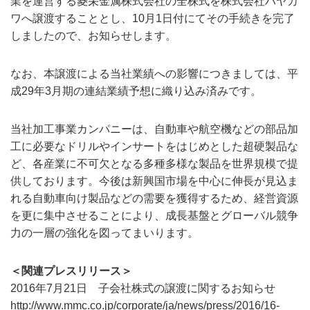
業を運営する菱栄金属株式会社の全株式を株式会社ハヤカ
ワへ譲渡することとし、10月1日付にてその手続きを完了
しましたので、お知らせします。
なお、本譲渡による当社業績への影響につきましては、平
成29年3月期の連結業績予想に織り込み済みです。
当社加工事業カンパニーは、自動車や航空機などの部品加
工に必要なドリルやインサートをはじめとした超硬製品な
ど、各産業に不可欠となる多種多様な製品を世界規模で提
供しております。今後は新興国市場を中心に伸長が見込ま
れる自動車向け製品などの需要を獲得するため、経営資源
を更に集中させることにより、成長基盤とグローバル競争
力の一層の強化を図ってまいります。
＜関連プレスリリース＞
2016年7月21日 子会社株式の譲渡に関するお知らせ
http://www.mmc.co.jp/corporate/ja/news/press/2016/16-