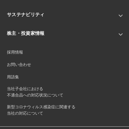
私たちの目指す姿
ニュースリリース
中期経営戦略
サステナビリティ
トピックス
組織
グループニュース・イベント
サステナビリティ基本方針
役員
IRニュース
株主・投資家情報
環境
沿革
社会
コーポレート・ガバナンス
経営方針
ガバナンス
採用情報
事業
財務ハイライト
サステナビリティマネジメント
事業所
株式情報
お問い合わせ
マテリアリティ
グループ会社
IR資料室
ESGを推進する活動
IRカレンダー
用語集
ステークホルダーへの経済的価値配分
IRポリシー
サステナビリティデータ
当社子会社における
個人投資家のみなさまへ
不適合品への対応状況について
第三者保証
社外団体への加盟
新型コロナウィルス感染症に関連する
社外からの評価
当社の対応について
GRI内容索引
ダイバーシティ・エクイティ&インクルージョン