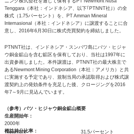
ニング株式会社を通じて保有するPT Newmont Nusa
Tenggara（本社：インドネシア、以下｢PTNNT社｣）の全
株式（1.75パーセント）を、PT Amman Mineral
Internasional（本社：インドネシア）に譲渡することに合
意し、2016年6月30日に株式売買契約を締結しました。
PTNNT社は、インドネシア・スンバワ島にバツ・ヒジャ
ウ銅金鉱山を含む鉱区を保有しており、当社は1997年に
出資参画しました。本件譲渡は、PTNNT社の最大株主で
あるNewmont Mining Corporation（本社：アメリカ）と共
に実施する予定であり、規制当局の承認取得および株式譲
渡契約上の発効条件を充足した後、クロージングを2016
年7～9月に見込んでいます。
（参考）バツ・ヒジャウ銅金鉱山概要
生産開始年
2000年
権益持分比率
Newmont
31.5パーセント